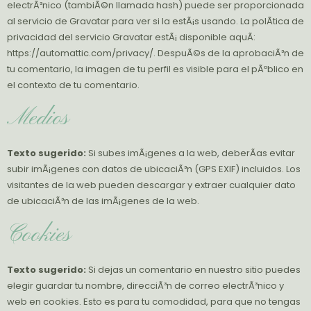
electrÃ³nico (tambiÃ©n llamada hash) puede ser proporcionada
al servicio de Gravatar para ver si la estÃ¡s usando. La polÃ­tica de
privacidad del servicio Gravatar estÃ¡ disponible aquÃ­:
https://automattic.com/privacy/. DespuÃ©s de la aprobaciÃ³n de
tu comentario, la imagen de tu perfil es visible para el pÃºblico en
el contexto de tu comentario.
Medios
Texto sugerido:
Si subes imÃ¡genes a la web, deberÃ­as evitar
subir imÃ¡genes con datos de ubicaciÃ³n (GPS EXIF) incluidos. Los
visitantes de la web pueden descargar y extraer cualquier dato
de ubicaciÃ³n de las imÃ¡genes de la web.
Cookies
Texto sugerido:
Si dejas un comentario en nuestro sitio puedes
elegir guardar tu nombre, direcciÃ³n de correo electrÃ³nico y
web en cookies. Esto es para tu comodidad, para que no tengas