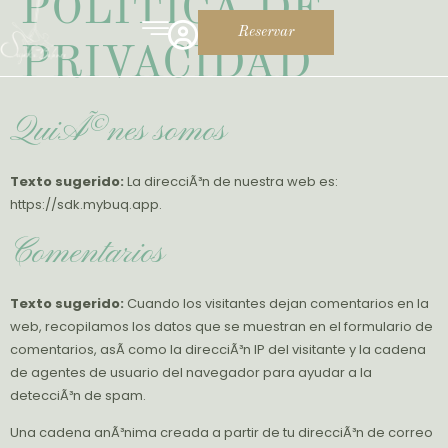
POLÍTICA DE
Reservar
PRIVACIDAD
QuiÃ©nes somos
Texto sugerido:
La direcciÃ³n de nuestra web es:
https://sdk.mybuq.app.
Comentarios
Texto sugerido:
Cuando los visitantes dejan comentarios en la
web, recopilamos los datos que se muestran en el formulario de
comentarios, asÃ­ como la direcciÃ³n IP del visitante y la cadena
de agentes de usuario del navegador para ayudar a la
detecciÃ³n de spam.
Una cadena anÃ³nima creada a partir de tu direcciÃ³n de correo